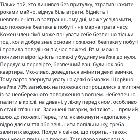
Тільки той, хто лишився без притулку, втратив нажите
роками майно, відчув біль втрати, бідність і
невпевненість в завтрашньому дні, може усвідомити,
що пожежна безпека в побуті - не марна трата часу.
Кожен член сім'ї може почувати себе безпечно тільки
тоді, коли добре знає основи пожежної безпеки у побуті
і правила поведінки під час пожежі. Втім, можна
понизити вірогідність пожежі у будинку майже до нуля.
Передусім перевірте, безпечний ваш будинок або
квартира. Можливо, доведеться змінити деякі звички.
Тому варто звернути увагу на деякі обмовки. Щорічно
майже 70% загиблих на пожежах попрощалися з життям
із-за необережного поводження з вогнем. Небезпечно
палити в кріслі, на дивані, у ліжку перед сном, особливо
в стані сп'яніння. Залишені сигарки, які тліють, - прямий
шлях до пожежі. Перед тим, як викинути недопалок у
відро для сміття або звільнити попільничку, треба
залити їх водою. Полум'я свічки, що горить, - також
поширена причина пожежі. Тому перед виходом з