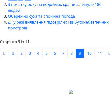
З початку року на водоймах країни загинуло 186
людей
Обережно суха та спокійна погода
Дії у разі виявлення підозрілих і вибухонебезпечних
пристроїв
Сторінка 9 із 11
2
3
4
5
6
7
8
9
10
11
Авдіївська
міська
військова
КОНТАКТИ
адміністрація
EMAIL: avd.v@dn.gov.ua
Покровського
району
Донецької