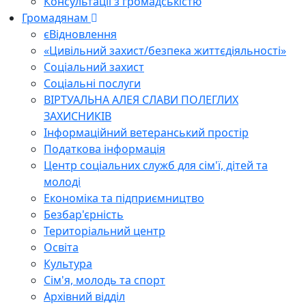
Консультації з громадськістю
Громадянам
єВідновлення
«Цивільний захист/безпека життєдіяльності»
Соціальний захист
Соціальні послуги
ВІРТУАЛЬНА АЛЕЯ СЛАВИ ПОЛЕГЛИХ
ЗАХИСНИКІВ
Інформаційний ветеранський простір
Податкова інформація
Центр соціальних служб для сім'ї, дітей та
молоді
Економіка та підприємництво
Безбар'єрність
Територіальний центр
Освіта
Культура
Сім'я, молодь та спорт
Архівний відділ