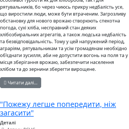
особливої турботи як для хліборобів, так і для
рятувальників, бо через чиюсь прикру недбалість усе,
що виростили люди, може бути втраченим. Загрозливу
обстановку для нового врожаю створюють спекотна
погода, сухі хліба, несправний стан деяких
хлібозбиральних агрегатів, а також людська недбалість
та безвідповідальність. Тому у цей напружений період,
аграріям, рятувальникам та усім громадянам необхідно
об’єднати зусилля, аби не допустити вогонь на поля та у
місця зберігання врожаю, забезпечити населення
хлібом та до зернини зберегти вирощене.
Читати далі...
"Пожежу легше попередити, ніж
загасити"
Деталі