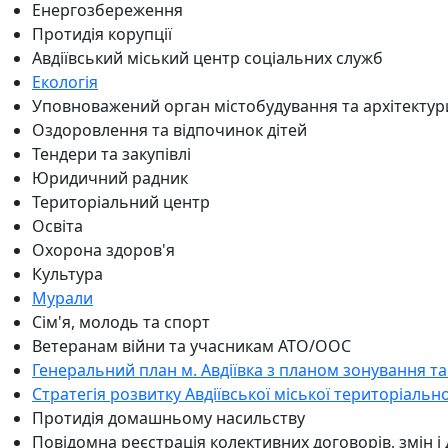
Енергозбереження
Протидія корупції
Авдіївський міський центр соціальних служб
Екологія
Уповноважений орган містобудування та архітектур
Оздоровлення та відпочинок дітей
Тендери та закупівлі
Юридичний радник
Територіальний центр
Освіта
Охорона здоров'я
Культура
Мурали
Сім'я, молодь та спорт
Ветеранам війни та учасникам АТО/ООС
Генеральний план м. Авдіївка з планом зонування та
Стратегія розвитку Авдіївської міської територіальн
Протидія домашньому насильству
Повідомна реєстрація колективних договорів, змін і