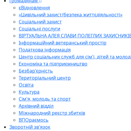
Громадянам
єВідновлення
«Цивільний захист/безпека життєдіяльності»
Соціальний захист
Соціальні послуги
ВІРТУАЛЬНА АЛЕЯ СЛАВИ ПОЛЕГЛИХ ЗАХИСНИКІ
Інформаційний ветеранський простір
Податкова інформація
Центр соціальних служб для сім'ї, дітей та молод
Економіка та підприємництво
Безбар'єрність
Територіальний центр
Освіта
Культура
Сім'я, молодь та спорт
Архівний відділ
Міжнародний реєстр збитків
ВПОраємось
Зворотній зв'язок