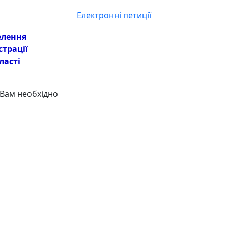
Електронні петиції
елення
страції
ласті
 Вам необхідно