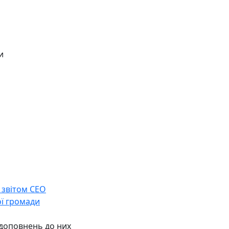
и
 звітом СЕО
ої громади
 доповнень до них