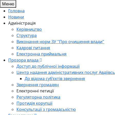
Меню
Головна
Новини
Адміністрація
Керівництво
Структура
Виконання норм ЗУ "Про очищення влади"
Кадрові питання
Електронна приймальня
Прозора влада
Доступ до публічної інформації
Центр надання адміністративних послуг Авдіївсь
До відома суб’єктів звернення
Звернення громадян
Електронні петиції
Регуляторна політика
Протидія корупції
Консультації з громадськістю