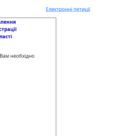
Електронні петиції
елення
страції
ласті
 Вам необхідно