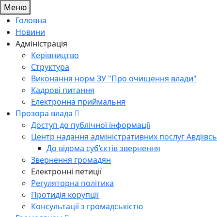
Меню
Головна
Новини
Адміністрація
Керівництво
Структура
Виконання норм ЗУ "Про очищення влади"
Кадрові питання
Електронна приймальня
Прозора влада
Доступ до публічної інформації
Центр надання адміністративних послуг Авдіївсь
До відома суб’єктів звернення
Звернення громадян
Електронні петиції
Регуляторна політика
Протидія корупції
Консультації з громадськістю