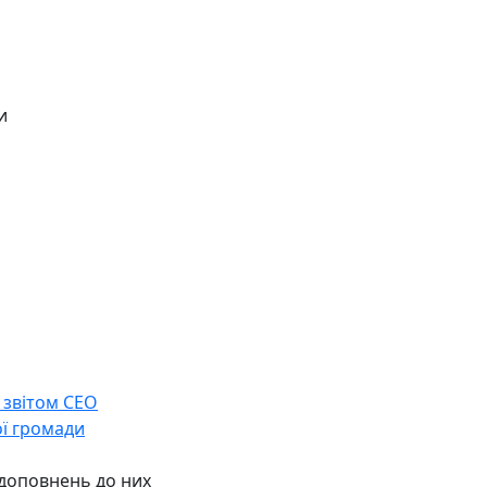
и
 звітом СЕО
ої громади
 доповнень до них