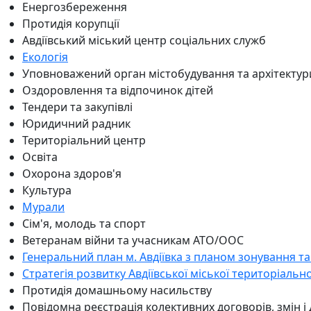
Енергозбереження
Протидія корупції
Авдіївський міський центр соціальних служб
Екологія
Уповноважений орган містобудування та архітектур
Оздоровлення та відпочинок дітей
Тендери та закупівлі
Юридичний радник
Територіальний центр
Освіта
Охорона здоров'я
Культура
Мурали
Сім'я, молодь та спорт
Ветеранам війни та учасникам АТО/ООС
Генеральний план м. Авдіївка з планом зонування та
Стратегія розвитку Авдіївської міської територіальн
Протидія домашньому насильству
Повідомна реєстрація колективних договорів, змін і