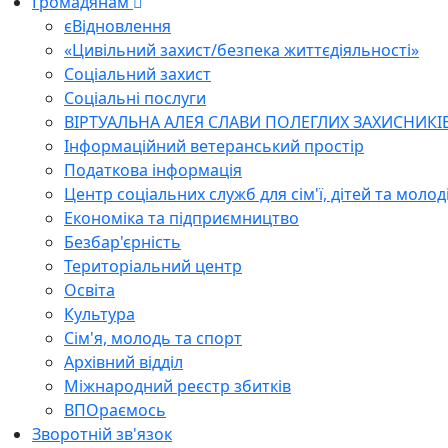
Громадянам
єВідновлення
«Цивільний захист/безпека життєдіяльності»
Соціальний захист
Соціальні послуги
ВІРТУАЛЬНА АЛЕЯ СЛАВИ ПОЛЕГЛИХ ЗАХИСНИКІ
Інформаційний ветеранський простір
Податкова інформація
Центр соціальних служб для сім'ї, дітей та молод
Економіка та підприємництво
Безбар'єрність
Територіальний центр
Освіта
Культура
Сім'я, молодь та спорт
Архівний відділ
Міжнародний реєстр збитків
ВПОраємось
Зворотній зв'язок