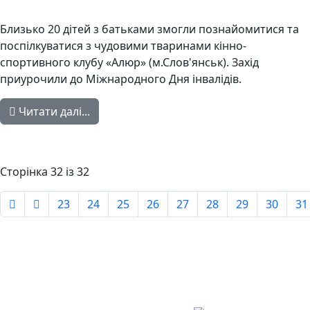
Близько 20 дітей з батьками змогли познайомитися та
поспілкуватися з чудовими тваринами кінно-
спортивного клубу «Алюр» (м.Слов'янськ). Захід
приурочили до Міжнародного Дня інвалідів.
Читати далі...
Сторінка 32 із 32
23
24
25
26
27
28
29
30
31
Авдіївська
міська
військова
КОНТАКТИ
адміністрація