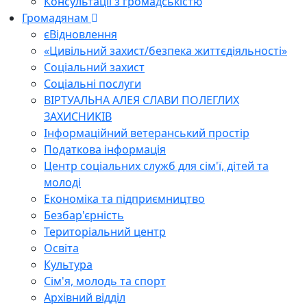
Консультації з громадськістю
Громадянам
єВідновлення
«Цивільний захист/безпека життєдіяльності»
Соціальний захист
Соціальні послуги
ВІРТУАЛЬНА АЛЕЯ СЛАВИ ПОЛЕГЛИХ
ЗАХИСНИКІВ
Інформаційний ветеранський простір
Податкова інформація
Центр соціальних служб для сім'ї, дітей та
молоді
Економіка та підприємництво
Безбар'єрність
Територіальний центр
Освіта
Культура
Сім'я, молодь та спорт
Архівний відділ