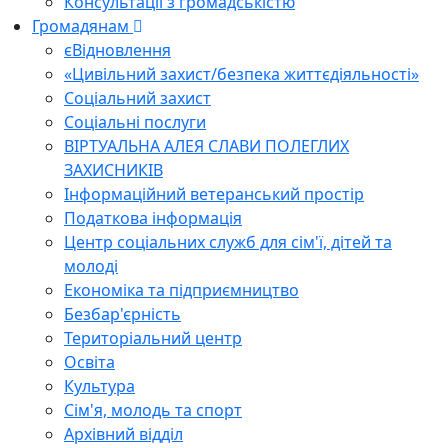
Консультації з громадськістю
Громадянам
єВідновлення
«Цивільний захист/безпека життєдіяльності»
Соціальний захист
Соціальні послуги
ВІРТУАЛЬНА АЛЕЯ СЛАВИ ПОЛЕГЛИХ
ЗАХИСНИКІВ
Інформаційний ветеранський простір
Податкова інформація
Центр соціальних служб для сім'ї, дітей та
молоді
Економіка та підприємництво
Безбар'єрність
Територіальний центр
Освіта
Культура
Сім'я, молодь та спорт
Архівний відділ