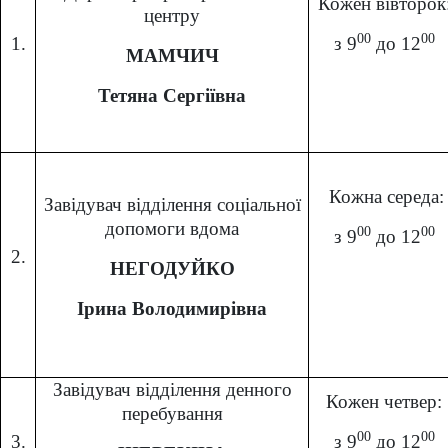
Кожен вівторок
центру
00
00
1.
з 9
до 12
МАМЧИЧ
Тетяна Сергіївна
Кожна середа:
Завідувач відділення соціальної
допомоги вдома
00
00
з 9
до 12
2.
НЕГОДУЙКО
Ірина Володимирівна
Завідувач відділення денного
Кожен четвер:
перебування
00
00
3.
з 9
до 12