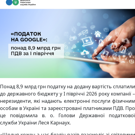
Понад 8,9 млрд грн податку на додану вартість сплатили
до державного бюджету у І півріччі 2026 року компанії –
нерезиденти, які надають електронні послуги фізичним
особам в Україні та зареєстровані платниками ПДВ. Про
це повідомила в. о. Голови Державної податкової
служби України Леся Карнаух.
«Щодня кожен з нас безліч разів взаємодіє зі світовими