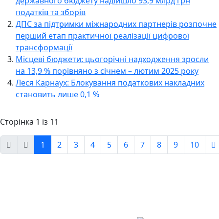
державного бюджету надійшло 93,9 млрд грн
податків та зборів
ДПС за підтримки міжнародних партнерів розпочне
перший етап практичної реалізації цифрової
трансформації
Місцеві бюджети: цьогорічні надходження зросли
на 13,9 % порівняно з січнем – лютим 2025 року
Леся Карнаух: Блокування податкових накладних
становить лише 0,1 %
Сторінка 1 із 11
1
2
3
4
5
6
7
8
9
10
Авдіївська
міська
військова
КОНТАКТИ
адміністрація