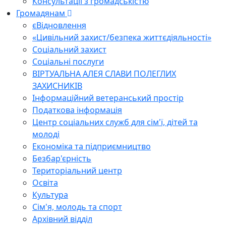
Консультації з громадськістю
Громадянам
єВідновлення
«Цивільний захист/безпека життєдіяльності»
Соціальний захист
Соціальні послуги
ВІРТУАЛЬНА АЛЕЯ СЛАВИ ПОЛЕГЛИХ
ЗАХИСНИКІВ
Інформаційний ветеранський простір
Податкова інформація
Центр соціальних служб для сім'ї, дітей та
молоді
Економіка та підприємництво
Безбар'єрність
Територіальний центр
Освіта
Культура
Сім'я, молодь та спорт
Архівний відділ