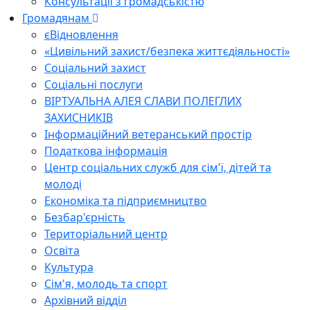
Консультації з громадськістю
Громадянам
єВідновлення
«Цивільний захист/безпека життєдіяльності»
Соціальний захист
Соціальні послуги
ВІРТУАЛЬНА АЛЕЯ СЛАВИ ПОЛЕГЛИХ
ЗАХИСНИКІВ
Інформаційний ветеранський простір
Податкова інформація
Центр соціальних служб для сім'ї, дітей та
молоді
Економіка та підприємництво
Безбар'єрність
Територіальний центр
Освіта
Культура
Сім'я, молодь та спорт
Архівний відділ