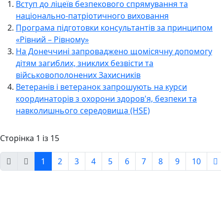
Вступ до ліцеїв безпекового спрямування та
національно-патріотичного виховання
Програма підготовки консультантів за принципом
«Рівний – Рівному»
На Донеччині запроваджено щомісячну допомогу
дітям загиблих, зниклих безвісти та
військовополонених Захисників
Ветеранів і ветеранок запрошують на курси
координаторів з охорони здоров'я, безпеки та
навколишнього середовища (HSE)
Сторінка 1 із 15
1
2
3
4
5
6
7
8
9
10
Авдіївська
міська
військова