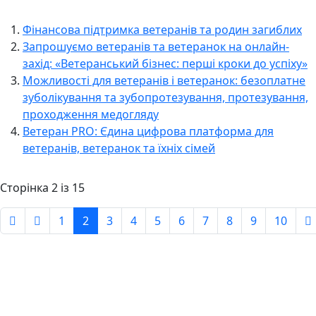
Фінансова підтримка ветеранів та родин загиблих
Запрошуємо ветеранів та ветеранок на онлайн-
захід: «Ветеранський бізнес: перші кроки до успіху»
Можливості для ветеранів і ветеранок: безоплатне
зуболікування та зубопротезування, протезування,
проходження медогляду
Ветеран PRO: Єдина цифрова платформа для
ветеранів, ветеранок та їхніх сімей
Сторінка 2 із 15
1
2
3
4
5
6
7
8
9
10
Авдіївська
міська
військова