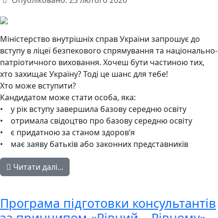
Опубліковано: 23 лютого 2026
Міністерство внутрішніх справ України запрошує до
вступу в ліцеї безпекового спрямування та національно-
патріотичного виховання. Хочеш бути частиною тих,
хто захищає Україну? Тоді це шанс для тебе!
Хто може вступити?
Кандидатом може стати особа, яка:
• у рік вступу завершила базову середню освіту
• отримала свідоцтво про базову середню освіту
• є придатною за станом здоров’я
• має заяву батьків або законних представників
Читати далі...
Програма підготовки консультантів
за принципом «Рівний – Рівному»