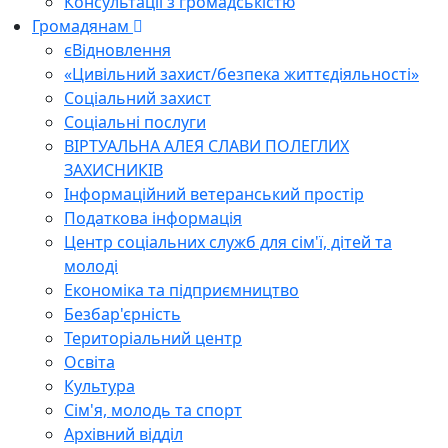
Консультації з громадськістю
Громадянам
єВідновлення
«Цивільний захист/безпека життєдіяльності»
Соціальний захист
Соціальні послуги
ВІРТУАЛЬНА АЛЕЯ СЛАВИ ПОЛЕГЛИХ
ЗАХИСНИКІВ
Інформаційний ветеранський простір
Податкова інформація
Центр соціальних служб для сім'ї, дітей та
молоді
Економіка та підприємництво
Безбар'єрність
Територіальний центр
Освіта
Культура
Сім'я, молодь та спорт
Архівний відділ