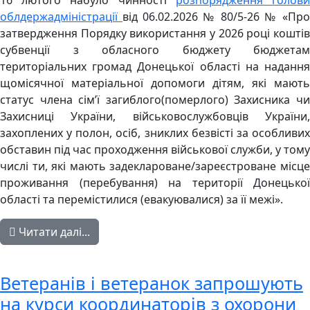
16 лютого набуло чинності
розпорядження голов
облдержадміністрації
від 06.02.2026 № 80/5-26 № «Про
затвердження Порядку використання у 2026 році коштів
субвенції з обласного бюджету бюджетам
територіальних громад Донецької області на надання
щомісячної матеріальної допомоги дітям, які мають
статус члена сім’ї загиблого(померлого) Захисника чи
Захисниці України, військовослужбовців України,
захоплених у полон, осіб, зниклих безвісті за особливих
обставин під час проходження військової служби, у тому
числі ти, які мають задеклароване/зареєстроване місце
проживання (перебування) на території Донецької
області та перемістилися (евакуювалися) за її межі».
Читати далі...
Ветеранів і ветеранок запрошують
на курси координаторів з охорони