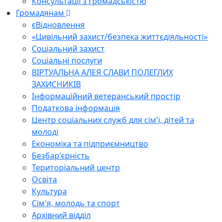
Консультації з громадськістю
Громадянам
єВідновлення
«Цивільний захист/безпека життєдіяльності»
Соціальний захист
Соціальні послуги
ВІРТУАЛЬНА АЛЕЯ СЛАВИ ПОЛЕГЛИХ
ЗАХИСНИКІВ
Інформаційний ветеранський простір
Податкова інформація
Центр соціальних служб для сім'ї, дітей та
молоді
Економіка та підприємництво
Безбар'єрність
Територіальний центр
Освіта
Культура
Сім'я, молодь та спорт
Архівний відділ