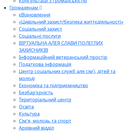
Консультації з громадськістю
Громадянам
єВідновлення
«Цивільний захист/безпека життєдіяльності»
Соціальний захист
Соціальні послуги
ВІРТУАЛЬНА АЛЕЯ СЛАВИ ПОЛЕГЛИХ
ЗАХИСНИКІВ
Інформаційний ветеранський простір
Податкова інформація
Центр соціальних служб для сім'ї, дітей та
молоді
Економіка та підприємництво
Безбар'єрність
Територіальний центр
Освіта
Культура
Сім'я, молодь та спорт
Архівний відділ