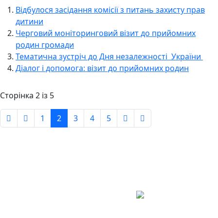
Відбулося засідання комісії з питань захисту прав
дитини
Черговий моніторинговий візит до прийомних
родин громади
Тематична зустріч до Дня незалежності України
Діалог і допомога: візит до прийомних родин
Сторінка 2 із 5
1
2
3
4
5
Авдіївська
міська
військова
КОНТАКТИ
адміністрація
EMAIL: avd.v@dn.gov.ua
Покровського
району