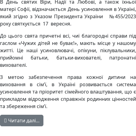
В День святих Віри, Надії та Любові, а також їхньої
матері Софії, відзначається День усиновлення в Україні,
який згідно з Указом Президента України №455/2023
року святкується 17 вересня.
До цього свята причетні всі, чиї благородні справи під
гаслом «Чужих дітей не буває!», мають місце у нашому
житті. Це наші усиновлювачі, опікуни, піклувальники,
прийомні батьки, батьки-вихователі, патронатні
вихователі.
З метою забезпечення права кожної дитини на
виховання в сім’ї, в Україні розвивається система
усиновлення та пріоритет сімейного влаштування, що є
прикладом відродження справжніх родинних цінностей
та збереження сім’ї.
Читати далі...