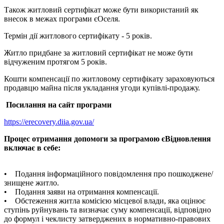
Також житловий сертифікат може бути використаний як
внесок в межах програми єОселя.
Термін дії житлового сертифікату - 5 років.
Житло придбане за житловий сертифікат не може бути
відчуженим протягом 5 років.
Кошти компенсації по житловому сертифікату зараховуються
продавцю майна після укладання угоди купівлі-продажу.
Посилання на сайт програми
https://erecovery.diia.gov.ua/
Процес отримання допомоги за програмою єВідновлення
включає в себе:
• Подання інформаційного повідомлення про пошкоджене/
знищене житло.
• Подання заяви на отримання компенсації.
• Обстеження житла комісією місцевої влади, яка оцінює
ступінь руйнувань та визначає суму компенсації, відповідно
до формул і чеклисту затверджених в нормативно-правових