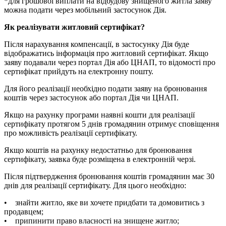
*для грошової виплати на відбудову знищеного житла заяву
можна подати через мобільний застосунок Дія.
Як реалізувати житловий сертифікат?
Після нарахування компенсації, в застосунку Дія буде
відображатись інформація про житловий сертифікат. Якщо
заяву подавали через портал Дія або ЦНАП, то відомості про
сертифікат прийдуть на електронну пошту.
Для його реалізації необхідно подати заяву на бронювання
коштів через застосунок або портал Дія чи ЦНАП.
Якщо на рахунку програми наявні кошти для реалізації
сертифікату протягом 5 днів громадянин отримує сповіщення
про можливість реалізації сертифікату.
Якщо коштів на рахунку недостатньо для бронювання
сертифікату, заявка буде розміщена в електронній черзі.
Після підтвердження бронювання коштів громадянин має 30
днів для реалізації сертифікату. Для цього необхідно:
• знайти житло, яке ви хочете придбати та домовитись з
продавцем;
• припинити право власності на знищене житло;