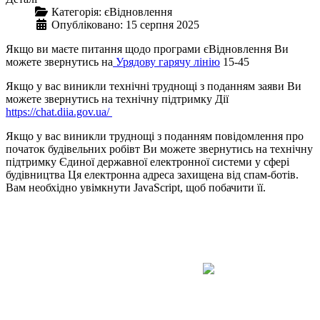
Категорія:
єВідновлення
Опубліковано: 15 серпня 2025
Якщо ви маєте питання щодо програми єВідновлення Ви
можете звернутись на
Урядову гарячу лінію
15-45
Якщо у вас виникли технічні труднощі з поданням заяви Ви
можете звернутись на технічну підтримку Дії
https://chat.diia.gov.ua/
Якщо у вас виникли труднощі з поданням повідомлення про
початок будівельних робівт Ви можете звернутись на технічну
підтримку Єдиної державної електронної системи у сфері
будівництва
Ця електронна адреса захищена від спам-ботів.
Вам необхідно увімкнути JavaScript, щоб побачити її.
Авдіївська
міська
військова
КОНТАКТИ
адміністрація
EMAIL: avd.v@dn.gov.ua
Покровського
району
Донецької
області