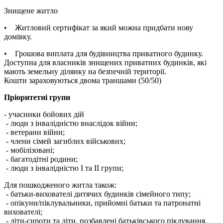
Знищене житло
• Житловий сертифікат за який можна придбати нову
домівку.
• Грошова виплата для будівництва приватного будинку.
Доступна для власників знищених приватних будинків, які
мають земельну ділянку на безпечній території.
Кошти зараховуються двома траншами (50/50)
Пріоритетні групи
- учасники бойових дій
- люди з інвалідністю внаслідок війни;
- ветерани війни;
- члени сімей загиблих військових;
- мобілізовані;
- багатодітні родини;
- люди з інвалідністю І та II групи;
Для пошкодженого житла також:
- батьки-вихователі дитячих будинків сімейного типу;
- опікуни/піклувальники, прийомні батьки та патронатні
вихователі;
- діти-сироти та діти, позбавлені батьківського піклування.