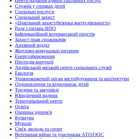
Центр надання адміністративних послуг
Служба у справах дітей
Соціальні послуги
Соціальний захист
«Цивільний захист/безпека життєдіяльності»
Рада з питань ВПО
Інформаційний ветеранський простір
Захист прав споживачів
Архівний відділ
Житлово-комунальні питання
Енергозбереження
Протидія корупції
Авдіївський міський центр соціальних служб
Екологія
Уповноважений орган містобудування та архітектури
Оздоровлення та відпочинок дітей
Тендери та закупівлі
Юридичний радник
Територіальний центр
Освіта
Охорона здоров'я
Культура
Мурали
Сім'я, молодь та спорт
Ветеранам війни та учасникам АТО/ООС