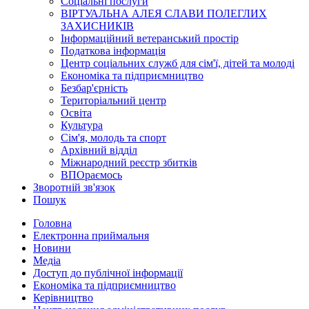
Соціальні послуги
ВІРТУАЛЬНА АЛЕЯ СЛАВИ ПОЛЕГЛИХ
ЗАХИСНИКІВ
Інформаційний ветеранський простір
Податкова інформація
Центр соціальних служб для сім'ї, дітей та молоді
Економіка та підприємництво
Безбар'єрність
Територіальний центр
Освіта
Культура
Сім'я, молодь та спорт
Архівний відділ
Міжнародний реєстр збитків
ВПОраємось
Зворотній зв'язок
Пошук
Головна
Електронна приймальня
Новини
Медіа
Доступ до публічної інформації
Економіка та підприємництво
Керівництво