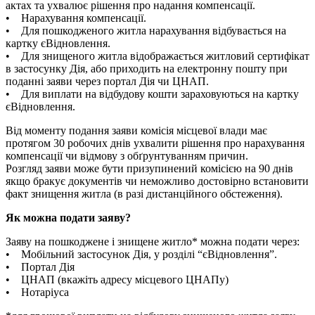
актах та ухвалює рішення про надання компенсації.
• Нарахування компенсації.
• Для пошкодженого житла нарахування відбувається на
картку єВідновлення.
• Для знищеного житла відображається житловий сертифікат
в застосунку Дія, або приходить на електронну пошту при
поданні заяви через портал Дія чи ЦНАП.
• Для виплати на відбудову кошти зараховуються на картку
єВідновлення.
Від моменту подання заяви комісія місцевої влади має
протягом 30 робочих днів ухвалити рішення про нарахування
компенсації чи відмову з обґрунтуванням причин.
Розгляд заяви може бути призупинений комісією на 90 днів
якщо бракує документів чи неможливо достовірно встановити
факт знищення житла (в разі дистанційного обстеження).
Як можна подати заяву?
Заяву на пошкоджене і знищене житло* можна подати через:
• Мобільний застосунок Дія, у розділі “єВідновлення”.
• Портал Дія
• ЦНАП (вкажіть адресу місцевого ЦНАПу)
• Нотаріуса