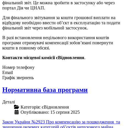
фінальний звіт. Це можна зробити в застосунку або через
портал Дія чи ЦНАП.
Для фінального звітування за кошти грошової виплати на
відбудову необхідно ввести об’єкт в експлуатацію та подати
фінальний звіт через мобільний застосунок.
В разі встановлення нецільового використання коштів
програми отримувачі компенсації зобов’язані повернути
кошти в повному обсязі.
Контакти місцевої комісії єВідновлення
.
Номер телефону
Email
Графік звернень
Нормативна база програми
Деталі
Категорія:
єВідновлення
Опубліковано: 15 серпня 2025
Закон України №2923 Про компенсацію за пошкодження та
знищення окремих категорій об’єктів нерухомого майна