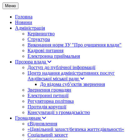
Меню
Головна
Новини
Адміністрація
Керівництво
Структура
Виконання норм ЗУ "Про очищення влади"
Кадрові питання
Електронна приймальня
Прозора влада
Доступ до публічної інформації
Центр надання адміністративних послуг
Авдіївської міської ради
До відома суб’єктів звернення
Звернення громадян
Електронні петиції
Регуляторна політика
Протидія корупції
Консультації з громадськістю
Громадянам
єВідновлення
«Цивільний захист/безпека життєдіяльності»
Соціальний захист