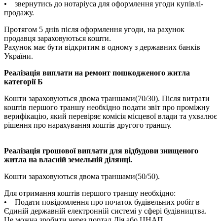
• звернутись до нотаріуса для оформлення угоди купівлі-
продажу.
Протягом 5 днів після оформлення угоди, на рахунок
продавця зараховуються кошти.
Рахунок має бути відкритим в одному з державних банків
України.
Реалізація виплати на ремонт пошкодженого житла
категорії Б
Кошти зараховуються двома траншами(70/30). Після витрати
коштів першого траншу необхідно подати звіт про проміжну
верифікацію, який перевіряє комісія місцевої влади та ухвалює
рішення про нарахування коштів другого траншу.
Реалізація грошової виплати для відбудови знищеного
житла на власній земельній ділянці.
Кошти зараховуються двома траншами(50/50).
Для отримання коштів першого траншу необхідно:
• Подати повідомлення про початок будівельних робіт в
Єдиній державній електронній системі у сфері будівництва.
Це можна зробити через портал Дія або ЦНАП.