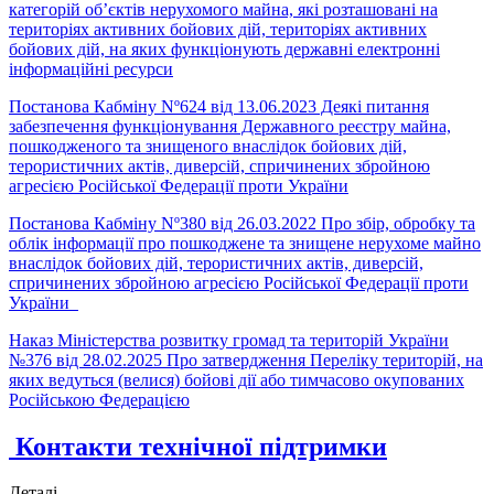
категорій об’єктів нерухомого майна, які розташовані на
територіях активних бойових дій, територіях активних
бойових дій, на яких функціонують державні електронні
інформаційні ресурси
Постанова Кабміну Nº624 від 13.06.2023 Деякі питання
забезпечення функціонування Державного реєстру майна,
пошкодженого та знищеного внаслідок бойових дій,
терористичних актів, диверсій, спричинених збройною
агресією Російської Федерації проти України
Постанова Кабміну Nº380 від 26.03.2022 Про збір, обробку та
облік інформації про пошкоджене та знищене нерухоме майно
внаслідок бойових дій, терористичних актів, диверсій,
спричинених збройною агресією Російської Федерації проти
України
Наказ Міністерства розвитку громад та територій України
№376 від 28.02.2025 Про затвердження Переліку територій, на
яких ведуться (велися) бойові дії або тимчасово окупованих
Російською Федерацією
Контакти технічної підтримки
Деталі