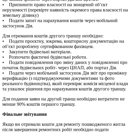
• Припинити право власності на знищений об’єкт
нерухомості (перевірте наявність окремого права власності на
земельну ділянку)
• Подати запит на нарахування коштів через мобільний
застосунок Дія.
Для отримання коштів другого траншу необхідно:
• Подати проєктну, зокрема, кошторисну документацію на
об’єкт розроблену сертифікованим фахівцем.
• Закупити будівельні матеріали.
• Розпочати фактичні будівельні роботи.
• Подати повідомлення про зміну даних у повідомленні про
початок будівельних робіт- через ЦНАП, або портал Дія.
• Подати через мобільний застосунок Дія звіт про проміжну
верифікацію (з підтверджуючими документами та фото
реального будівництва), який перевіряє комісія місцевої влади
та ухвалює рішення про нарахування коштів другого траншу.
Для подання заяви на другий транш необхідно витратити не
менше 90% коштів першого траншу.
Фінальне звітування
Якщо ви отримали кошти для ремонту пошкодженого житла
після завершення ремонтних робіт необхідно подати