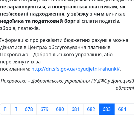
не зараховуються,
а поверта
ють
ся платникам, як
нез’ясовані надходження
,
у зв’язку з чим
виникає
недоїмка та податковий борг
зі сплати податків,
зборів, платежів.
Інформацію про реквізити бюджетних рахунків можна
дізнатися в Центрах обслуговування платників
Покровсько – Добропільського управління, або
переглянути їх за
посиланням:
http://dn.sfs.gov.ua/byudjetni-rahunki/
.
Покровсько – Добропільське управління ГУ ДФС у Донецькій
області
678
679
680
681
682
683
684
Сторінка 683 із 779
Авдіївська