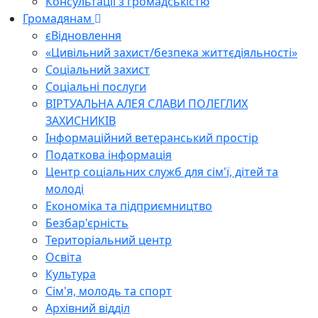
Консультації з громадськістю
Громадянам
єВідновлення
«Цивільний захист/безпека життєдіяльності»
Соціальний захист
Соціальні послуги
ВІРТУАЛЬНА АЛЕЯ СЛАВИ ПОЛЕГЛИХ
ЗАХИСНИКІВ
Інформаційний ветеранський простір
Податкова інформація
Центр соціальних служб для сім'ї, дітей та
молоді
Економіка та підприємництво
Безбар'єрність
Територіальний центр
Освіта
Культура
Сім'я, молодь та спорт
Архівний відділ