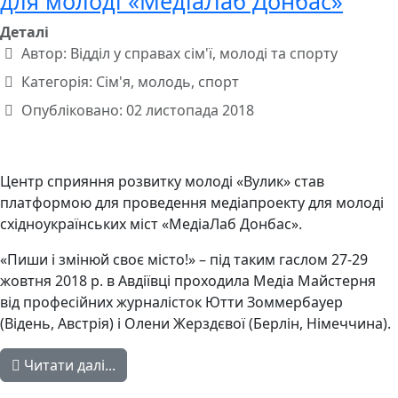
для молоді «МедіаЛаб Донбас»
Деталі
Автор:
Відділ у справах сім'ї, молоді та спорту
Категорія:
Сім'я, молодь, спорт
Опубліковано: 02 листопада 2018
Центр сприяння розвитку молоді «Вулик» став
платформою для проведення медіапроекту для молоді
східноукраїнських міст «МедіаЛаб Донбас».
«Пиши і змінюй своє місто!» – під таким гаслом 27-29
жовтня 2018 р. в Авдіївці проходила Медіа Майстерня
від професійних журналісток Ютти Зоммербауер
(Відень, Австрія) і Олени Жерздєвої (Берлін, Німеччина).
Читати далі...