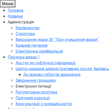
Меню
Головна
Новини
Адміністрація
Керівництво
Структура
Виконання норм ЗУ "Про очищення влади"
Кадрові питання
Електронна приймальня
Прозора влада
Доступ до публічної інформації
Центр надання адміністративних послуг Авдіївсь
До відома суб’єктів звернення
Звернення громадян
Електронні петиції
Регуляторна політика
Протидія корупції
Консультації з громадськістю