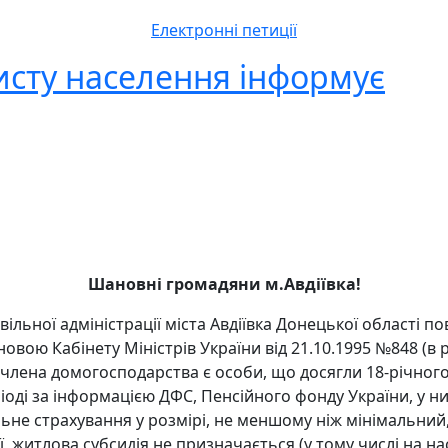
Електронні петиції
исту населення інформує
Шановні громадяни м.Авдіївка!
ільної адміністрації міста Авдіївка Донецької області 
ою Кабінету Міністрів України від 21.10.1995 №848 (в ре
’ї члена домогосподарства є особи, що досягли 18-річног
іоді за інформацією ДФС, Пенсійного фонду України, у них
не страхування у розмірі, не меншому ніж мінімальний, 
 житлова субсидія не призначається (у тому числі на на