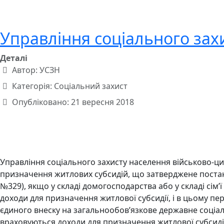
Управління соціального зах
Деталі
Автор:
УСЗН
Категорія:
Соціальний захист
Опубліковано: 21 вересня 2018
Управління соціального захисту населення військово-цив
призначення житлових субсидій, що затверджене постанов
№329), якщо у складі домогосподарства або у складі сім
доходи для призначення житлової субсидії, і в цьому пер
єдиного внеску на загальнообов’язкове державне соціаль
враховуються доходи для призначення житлової субсидії,