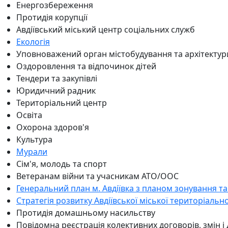
Енергозбереження
Протидія корупції
Авдіївський міський центр соціальних служб
Екологія
Уповноважений орган містобудування та архітектур
Оздоровлення та відпочинок дітей
Тендери та закупівлі
Юридичний радник
Територіальний центр
Освіта
Охорона здоров'я
Культура
Мурали
Сім'я, молодь та спорт
Ветеранам війни та учасникам АТО/ООС
Генеральний план м. Авдіївка з планом зонування та
Стратегія розвитку Авдіївської міської територіальн
Протидія домашньому насильству
Повідомна реєстрація колективних договорів, змін і