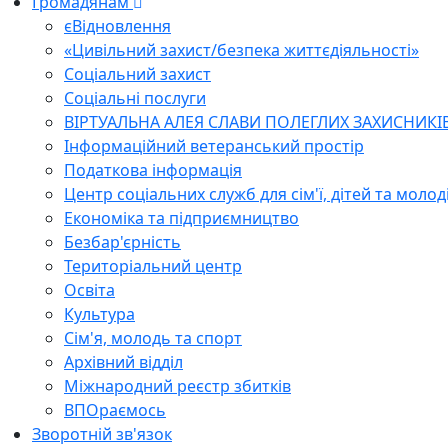
Громадянам
єВідновлення
«Цивільний захист/безпека життєдіяльності»
Соціальний захист
Соціальні послуги
ВІРТУАЛЬНА АЛЕЯ СЛАВИ ПОЛЕГЛИХ ЗАХИСНИКІ
Інформаційний ветеранський простір
Податкова інформація
Центр соціальних служб для сім'ї, дітей та молод
Економіка та підприємництво
Безбар'єрність
Територіальний центр
Освіта
Культура
Сім'я, молодь та спорт
Архівний відділ
Міжнародний реєстр збитків
ВПОраємось
Зворотній зв'язок