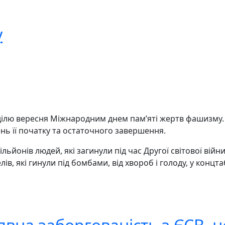
у
еділю вересня Міжнародним днем пам’яті жертв фашизму. 
день її початку та остаточного завершення.
льйонів людей, які загинули під час Другої світової війн
в, які гинули під бомбами, від хвороб і голоду, у концт