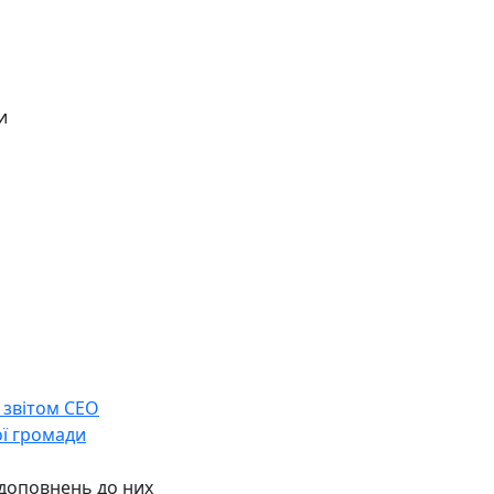
и
 звітом СЕО
ої громади
 доповнень до них