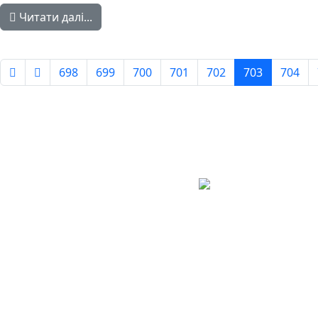
Читати далі...
698
699
700
701
702
703
704
Сторінка 703 із 779
Авдіївська
міська
військова
КОНТАКТИ
адміністрація
EMAIL: avd.v@dn.gov.ua
Покровського
району
Донецької
області