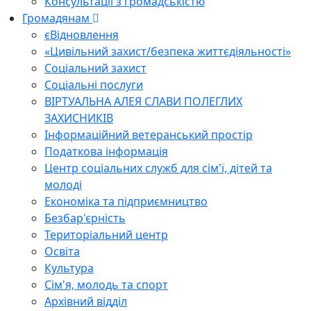
Консультації з громадськістю
Громадянам
єВідновлення
«Цивільний захист/безпека життєдіяльності»
Соціальний захист
Соціальні послуги
ВІРТУАЛЬНА АЛЕЯ СЛАВИ ПОЛЕГЛИХ
ЗАХИСНИКІВ
Інформаційний ветеранський простір
Податкова інформація
Центр соціальних служб для сім'ї, дітей та
молоді
Економіка та підприємництво
Безбар'єрність
Територіальний центр
Освіта
Культура
Сім'я, молодь та спорт
Архівний відділ