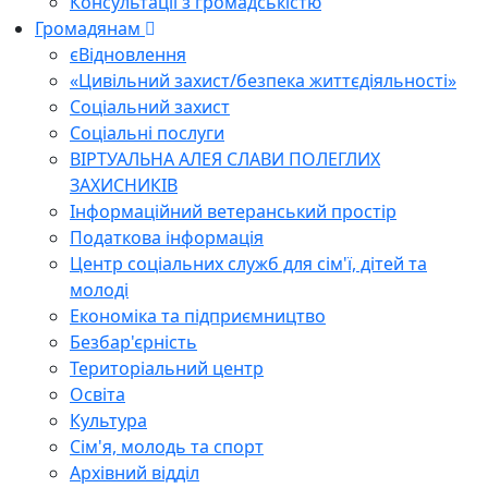
Консультації з громадськістю
Громадянам
єВідновлення
«Цивільний захист/безпека життєдіяльності»
Соціальний захист
Соціальні послуги
ВІРТУАЛЬНА АЛЕЯ СЛАВИ ПОЛЕГЛИХ
ЗАХИСНИКІВ
Інформаційний ветеранський простір
Податкова інформація
Центр соціальних служб для сім'ї, дітей та
молоді
Економіка та підприємництво
Безбар'єрність
Територіальний центр
Освіта
Культура
Сім'я, молодь та спорт
Архівний відділ