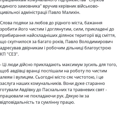
єдиного замовника" вручив керівник військово-
цивільної адміністрації Павло Малихін.
Слова подяки за любов до рідного міста, бажання
зробити його чистим і доглянутим, сили, прикладені до
прибирання найскладніших ділянок території від сміття,
що скупчилося за багато років, Павло Володимирович
адресував двірникам і робочим дільниці благоустрою
КП "СЕЗ".
- Ці люди дійсно прикладають максимум зусиль для того,
щоб авдіївці вранці поспішали на роботу по чистим
алеям і вулицям. Сьогодні місто сяє чистотою, і це
заслуга наших комунальників. Вони дуже старанно
готували Авдіївку до Пасхальних та травневих свят -
працювали не покладаючи рук. Дякую їм за
відповідальність та сумлінну працю.