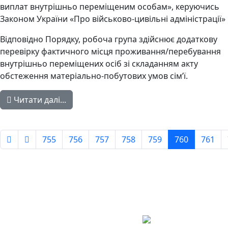
виплат внутрішньо переміщеним особам», керуючись
Законом України «Про військово-цивільні адміністрації»
Відповідно Порядку, робоча група здійснює додаткову
перевірку фактичного місця проживання/перебування
внутрішньо переміщених осіб зі складанням акту
обстеження матеріально-побутових умов сім’ї.
Читати далі...
755
756
757
758
759
760
761
Сторінка 760 із 779
Авдіївська
міська
військова
КОНТАКТИ
адміністрація
EMAIL: avd.v@dn.gov.ua
Покровського