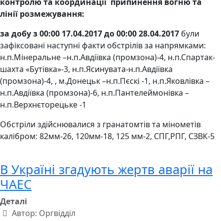
контролю та координації припинення вогню та
лінії розмежування:
за добу з 00:00 17.04.2017 до 00:00 28.04.2017
були
зафіксовані наступні факти обстрілів за напрямками:
н.п.Мінеральне –н.п.Авдіївка (промзона)-4, н.п.Спартак-
шахта «Бутівка»-3, н.п.Ясинувата-н.п.Авдіївка
(промзона)-4, , м.Донецьк –н.п.Пєскі -1, н.п.Яковлівка –
н.п.Авдіївка (промзона)-6, н.п.Пантелеймонівка –
н.п.Верхнєторецьке -1
Обстріли здійснювалися з гранатомтів та мінометів
калібром: 82мм-26, 120мм-18, 125 мм-2, СПГ,РПГ, СЗВК-5
В Україні згадують жертв аварії на
ЧАЕС
Деталі
Автор:
Оргвідділ