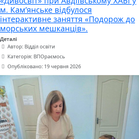
«Дивосвіт» при Авдіївському ХАБі у
м. Кам’янське відбулося
інтерактивне заняття «Подорож до
морських мешканців».
Деталі
Автор:
Відділ освіти
Категорія:
ВПОраємось
Опубліковано: 19 червня 2026