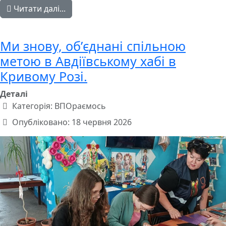
Читати далі...
Ми знову, обʼєднані спільною
метою в Авдіївському хабі в
Кривому Розі.
Деталі
Категорія:
ВПОраємось
Опубліковано: 18 червня 2026