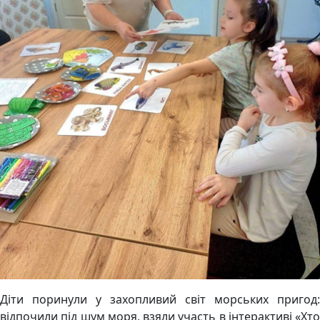
Діти поринули у захопливий світ морських пригод:
відпочили під шум моря, взяли участь в інтерактиві «Хто