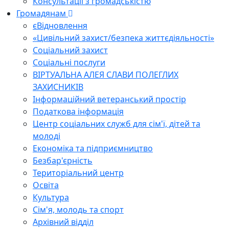
Консультації з громадськістю
Громадянам
єВідновлення
«Цивільний захист/безпека життєдіяльності»
Соціальний захист
Соціальні послуги
ВІРТУАЛЬНА АЛЕЯ СЛАВИ ПОЛЕГЛИХ
ЗАХИСНИКІВ
Інформаційний ветеранський простір
Податкова інформація
Центр соціальних служб для сім'ї, дітей та
молоді
Економіка та підприємництво
Безбар'єрність
Територіальний центр
Освіта
Культура
Сім'я, молодь та спорт
Архівний відділ