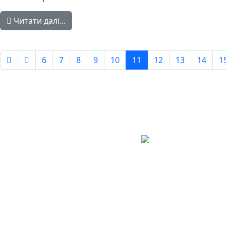
Читати далі...
6
7
8
9
10
11
12
13
14
1
Сторінка 11 із 779
Авдіївська
міська
військова
КОНТАКТИ
адміністрація
EMAIL: avd.v@dn.gov.ua
Покровського
району
Донецької
області