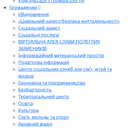
Консультації з громадськістю
Громадянам
єВідновлення
«Цивільний захист/безпека життєдіяльності»
Соціальний захист
Соціальні послуги
ВІРТУАЛЬНА АЛЕЯ СЛАВИ ПОЛЕГЛИХ
ЗАХИСНИКІВ
Інформаційний ветеранський простір
Податкова інформація
Центр соціальних служб для сім'ї, дітей та
молоді
Економіка та підприємництво
Безбар'єрність
Територіальний центр
Освіта
Культура
Сім'я, молодь та спорт
Архівний відділ