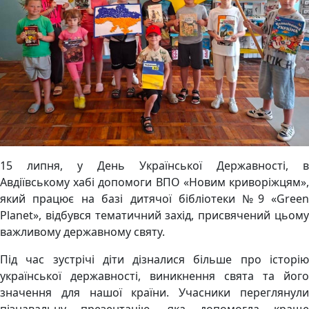
15 липня, у День Української Державності, в
Авдіївському хабі допомоги ВПО «Новим криворіжцям»,
який працює на базі дитячої бібліотеки №9 «Green
Planet», відбувся тематичний захід, присвячений цьому
важливому державному святу.
Під час зустрічі діти дізналися більше про історію
української державності, виникнення свята та його
значення для нашої країни. Учасники переглянули
пізнавальну презентацію, яка допомогла краще