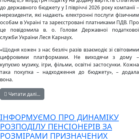
Понад 8,9 млрд грн податку на додану вартість сплатили
до державного бюджету у І півріччі 2026 року компанії –
нерезиденти, які надають електронні послуги фізичним
особам в Україні та зареєстровані платниками ПДВ. Про
це повідомила в. о. Голови Державної податкової
служби України Леся Карнаух.
«Щодня кожен з нас безліч разів взаємодіє зі світовими
цифровими платформами. Не виходячи з дому –
купуємо музику, ігри, фільми, освітні застосунки. Кожна
така покупка – надходження до бюджету», – додала
вона.
Читати далі...
ІНФОРМУЄМО ПРО ДИНАМІКУ
РОЗПОДІЛУ ПЕНСІОНЕРІВ ЗА
РОЗМІРАМИ ПРИЗНАЧЕНИХ