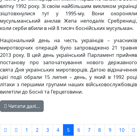
влітку 1992 року. Зі своїм найбільшим викликом українці
зіштовхнулися тут у 1995-му. Вони охороняли
мусульманський анклав Жепа неподалік Сребрениці,
коли серби вбили в ній 8 тисяч боснійських мусульман.
Національний день на честь українців – учасників
миротворчих операцій було запроваджено 21 травня
2013 року. В цей день український Парламент прийняв
постанову про започаткування нового державного
свята Дня українських миротворців. Датою відзначення
цієї події обрали 15 липня – день, у який в 1992 році
літаки з першими групами наших військовослужбовців
вилетіли до Боснії та Герцеговини.
Читати далі...
1
2
3
4
5
6
7
8
9
10
Сторінка 5 із 779