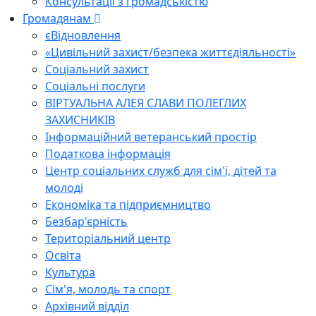
Консультації з громадськістю
Громадянам
єВідновлення
«Цивільний захист/безпека життєдіяльності»
Соціальний захист
Соціальні послуги
ВІРТУАЛЬНА АЛЕЯ СЛАВИ ПОЛЕГЛИХ
ЗАХИСНИКІВ
Інформаційний ветеранський простір
Податкова інформація
Центр соціальних служб для сім'ї, дітей та
молоді
Економіка та підприємництво
Безбар'єрність
Територіальний центр
Освіта
Культура
Сім'я, молодь та спорт
Архівний відділ