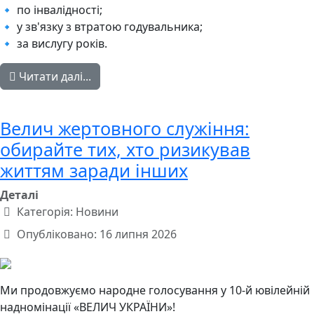
🔹 по інвалідності;
🔹 у зв'язку з втратою годувальника;
🔹 за вислугу років.
Читати далі...
Велич жертовного служіння:
обирайте тих, хто ризикував
життям заради інших
Деталі
Категорія:
Новини
Опубліковано: 16 липня 2026
Ми продовжуємо народне голосування у 10-й ювілейній
надномінації «ВЕЛИЧ УКРАЇНИ»!