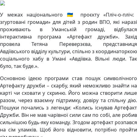
У межах національного 🇺🇦 проєкту «Пліч-о-пліч:
згуртовані громади» для дітей з родин ВПО, які наразі
проживають в Уманській громаді, відбулася
інтерактивна програма «Артефакт дружби». Захід
провела Тетяна Переверзєва, представниця
Авдіївського відділу культури, спільно з координаторкою
соціального хабу в Умані «Авдіївка. Вільні люди. Так
було, так буде.».
Основною ідеєю програми став пошук символічного
Артефакту дружби – скарбу, який неможливо знайти на
карті чи сховати у скриню. Його можна створити лише
разом, через взаємну підтримку, довіру та спільну дію.
Пошуки почались з легенди: «Колись існував Артефакт
Дружби. Він не мав чарівної сили сам по собі, але робив
сильнішою будь-яку команду. Згодом артефакт розпався
на сім уламків. Щоб його відновити, потрібно пройти