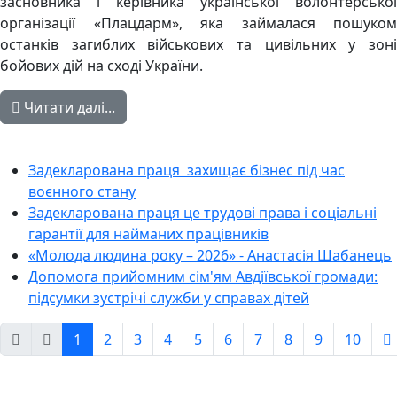
засновника і керівника української волонтерської
організації «Плацдарм», яка займалася пошуком
останків загиблих військових та цивільних у зоні
бойових дій на сході України.
Читати далі...
Задекларована праця захищає бізнес під час
воєнного стану
Задекларована праця це трудові права і соціальні
гарантії для найманих працівників
«Молода людина року – 2026» - Анастасія Шабанець
Допомога прийомним сім'ям Авдіївської громади:
підсумки зустрічі служби у справах дітей
1
2
3
4
5
6
7
8
9
10
Сторінка 1 із 1040