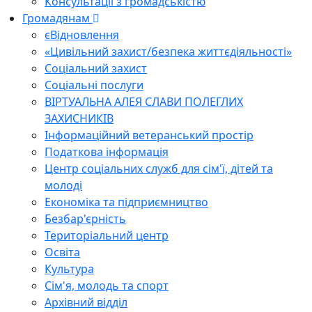
Консультації з громадськістю
Громадянам
єВідновлення
«Цивільний захист/безпека життєдіяльності»
Соціальний захист
Соціальні послуги
ВІРТУАЛЬНА АЛЕЯ СЛАВИ ПОЛЕГЛИХ
ЗАХИСНИКІВ
Інформаційний ветеранський простір
Податкова інформація
Центр соціальних служб для сім'ї, дітей та
молоді
Економіка та підприємництво
Безбар'єрність
Територіальний центр
Освіта
Культура
Сім'я, молодь та спорт
Архівний відділ