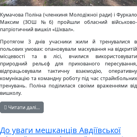
Кумачова Поліна (членкиня Молодіжної ради) і Фуркало
Максим (ЗОШ №6) пройшли обласний військово-
патріотичний вишкіл «Шквал».
Протягом 3 днів учасники жили й тренувалися в
польових умовах: опановували маскування на відкритій
місцевості та в лісі, вчилися використовувати
природний рельєф для прихованого пересування,
відпрацьовували тактичну взаємодію, оперативну
комунікацію та командну роботу під час страйкбольних
тренувань. Поліна поділилася своїми враженнями від
вишколу.
Читати далі...
До уваги мешканців Авдіївської