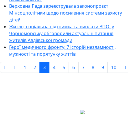
Верховна Рада зареєструвала законопроєкт
Мінсоцполітики щодо посилення системи захисту
дітей
Житло, соціальна підтримка та виплати ВПО: у
Чорноморську обговорили актуальні питання
жителів Авдіївської громади
Герої медичного фронту: 7 історій незламності,
мужності та порятунку життів
1
2
3
4
5
6
7
8
9
10
Сторінка 3 із 1039
Авдіївська
міська
військова
КОНТАКТИ
адміністрація
EMAIL: avd.v@dn.gov.ua
Покровського
району