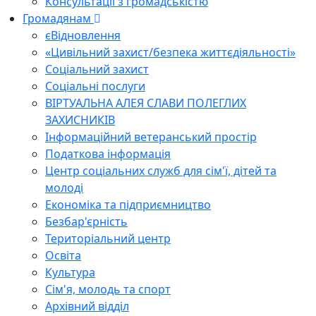
Консультації з громадськістю
Громадянам
єВідновлення
«Цивільний захист/безпека життєдіяльності»
Соціальний захист
Соціальні послуги
ВІРТУАЛЬНА АЛЕЯ СЛАВИ ПОЛЕГЛИХ
ЗАХИСНИКІВ
Інформаційний ветеранський простір
Податкова інформація
Центр соціальних служб для сім'ї, дітей та
молоді
Економіка та підприємництво
Безбар'єрність
Територіальний центр
Освіта
Культура
Сім'я, молодь та спорт
Архівний відділ