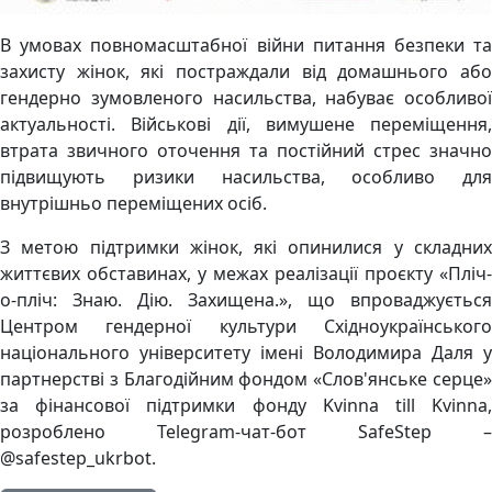
В умовах повномасштабної війни питання безпеки та
захисту жінок, які постраждали від домашнього або
гендерно зумовленого насильства, набуває особливої
актуальності. Військові дії, вимушене переміщення,
втрата звичного оточення та постійний стрес значно
підвищують ризики насильства, особливо для
внутрішньо переміщених осіб.
З метою підтримки жінок, які опинилися у складних
життєвих обставинах, у межах реалізації проєкту «Пліч-
о-пліч: Знаю. Дію. Захищена.», що впроваджується
Центром гендерної культури Східноукраїнського
національного університету імені Володимира Даля у
партнерстві з Благодійним фондом «Слов'янське серце»
за фінансової підтримки фонду Kvinna till Kvinna,
розроблено Telegram-чат-бот SafeStep –
@safestep_ukrbot.