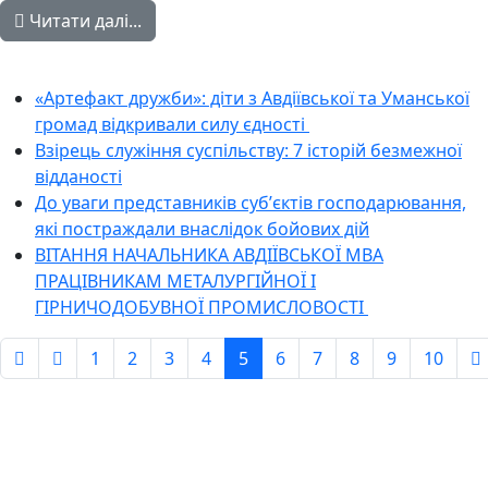
Читати далі...
«Артефакт дружби»: діти з Авдіївської та Уманської
громад відкривали силу єдності
Взірець служіння суспільству: 7 історій безмежної
відданості
До уваги представників субʼєктів господарювання,
які постраждали внаслідок бойових дій
ВІТАННЯ НАЧАЛЬНИКА АВДІЇВСЬКОЇ МВА
ПРАЦІВНИКАМ МЕТАЛУРГІЙНОЇ І
ГІРНИЧОДОБУВНОЇ ПРОМИСЛОВОСТІ
1
2
3
4
5
6
7
8
9
10
Сторінка 5 із 1039
Авдіївська
міська