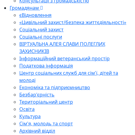
Консультації з громадськістю
Громадянам
єВідновлення
«Цивільний захист/безпека життєдіяльності»
Соціальний захист
Соціальні послуги
ВІРТУАЛЬНА АЛЕЯ СЛАВИ ПОЛЕГЛИХ
ЗАХИСНИКІВ
Інформаційний ветеранський простір
Податкова інформація
Центр соціальних служб для сім'ї, дітей та
молоді
Економіка та підприємництво
Безбар'єрність
Територіальний центр
Освіта
Культура
Сім'я, молодь та спорт
Архівний відділ