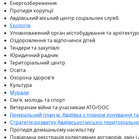
Енергозбереження
Протидія корупції
Авдіївський міський центр соціальних служб
Екологія
Уповноважений орган містобудування та архітектур
Оздоровлення та відпочинок дітей
Тендери та закупівлі
Юридичний радник
Територіальний центр
Освіта
Охорона здоров'я
Культура
Мурали
Сім'я, молодь та спорт
Ветеранам війни та учасникам АТО/ООС
Генеральний план м. Авдіївка з планом зонування та
Стратегія розвитку Авдіївської міської територіальн
Протидія домашньому насильству
Повідомна реєстрація колективних договорів, змін і