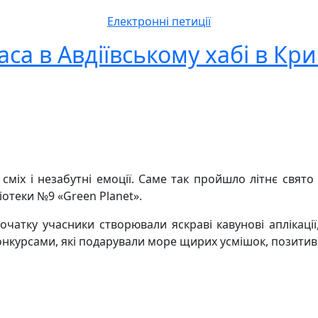
Електронні петиції
аса в Авдіївському хабі в Кр
ий сміх і незабутні емоції. Саме так пройшло літнє свя
іотеки №9 «Green Planet».
очатку учасники створювали яскраві кавунові аплікації
конкурсами, які подарували море щирих усмішок, позитив