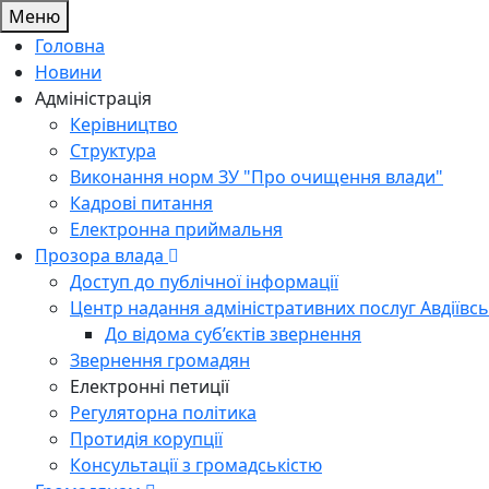
Меню
Головна
Новини
Адміністрація
Керівництво
Структура
Виконання норм ЗУ "Про очищення влади"
Кадрові питання
Електронна приймальня
Прозора влада
Доступ до публічної інформації
Центр надання адміністративних послуг Авдіївсь
До відома суб’єктів звернення
Звернення громадян
Електронні петиції
Регуляторна політика
Протидія корупції
Консультації з громадськістю