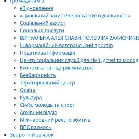
Громадянам
єВідновлення
«Цивільний захист/безпека життєдіяльності»
Соціальний захист
Соціальні послуги
ВІРТУАЛЬНА АЛЕЯ СЛАВИ ПОЛЕГЛИХ ЗАХИСНИКІ
Інформаційний ветеранський простір
Податкова інформація
Центр соціальних служб для сім'ї, дітей та молод
Економіка та підприємництво
Безбар'єрність
Територіальний центр
Освіта
Культура
Сім'я, молодь та спорт
Архівний відділ
Міжнародний реєстр збитків
ВПОраємось
Зворотній зв'язок