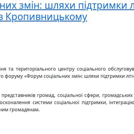
их змін: шляхи підтримки л
 в Кропивницькому
ня та територіального центру соціального обслуговува
 форуму «Форум соціальних змін: шляхи підтримки літніх
представників громад, соціальної сфери, громадських о
осконалення системи соціальної підтримки, інтеграці
ьним громадянам.