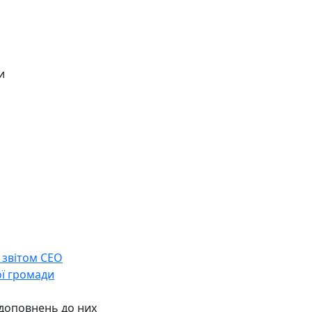
и
 звітом СЕО
ої громади
 доповнень до них